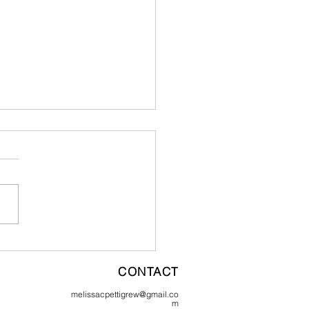
l récolte nos intempéries - le
en chantier - 1er juillet 2025
CONTACT
melissacpettigrew@gmail.co
m