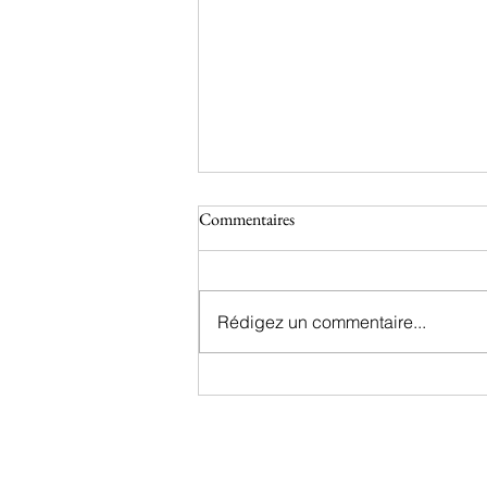
Commentaires
Rédigez un commentaire...
ton sol récolte nos intempéries -
les affaires de l'agriculture - 18 août
2025