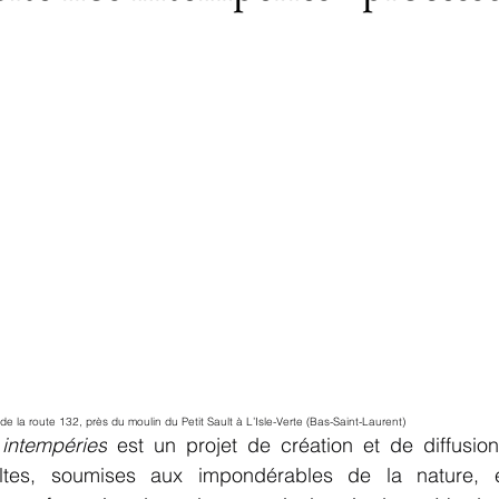
de la route 132, près du moulin du Petit Sault à L’Isle-Verte (Bas-Saint-Laurent)
 intempéries
 est un projet de création et de diffusion
ltes, soumises aux impondérables de la nature, et